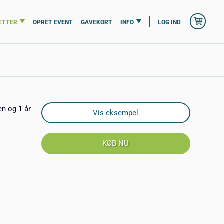
ETTER
OPRET EVENT
GAVEKORT
INFO
LOG IND
en og 1 år