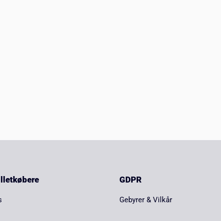
billetkøbere
GDPR
s
Gebyrer & Vilkår