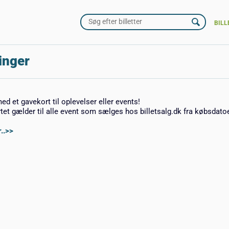
BILL
inger
med et gavekort til oplevelser eller events!
rtet gælder til alle event som sælges hos billetsalg.dk fra købsdato
..>>