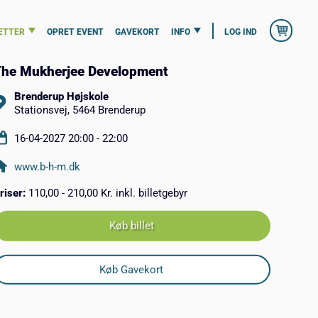
ETTER
OPRET EVENT
GAVEKORT
INFO
LOG IND
he Mukherjee Development
Brenderup Højskole
Stationsvej, 5464 Brenderup
16-04-2027 20:00 - 22:00
www.b-h-m.dk
riser:
110,00 - 210,00 Kr. inkl. billetgebyr
Køb billet
Køb Gavekort