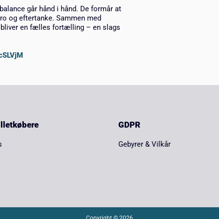
 balance går hånd i hånd. De formår at
f ro og eftertanke. Sammen med
liver en fælles fortælling – en slags
6cSLVjM
billetkøbere
GDPR
s
Gebyrer & Vilkår
Copyright © 2026