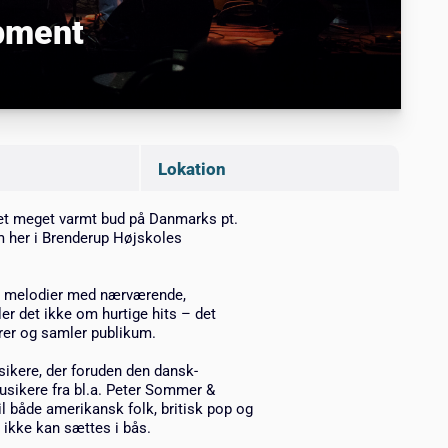
pment
Lokation
et meget varmt bud på Danmarks pt.
m her i Brenderup Højskoles
ne melodier med nærværende,
r det ikke om hurtige hits – det
rer og samler publikum.
sikere, der foruden den dansk-
sikere fra bl.a. Peter Sommer &
l både amerikansk folk, britisk pop og
r ikke kan sættes i bås.