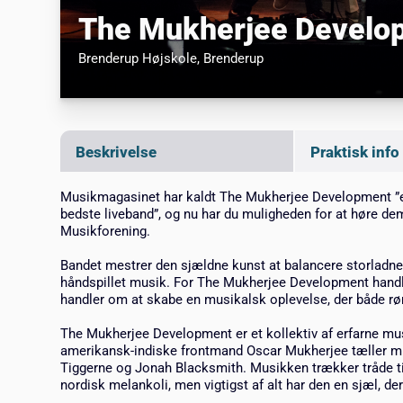
The Mukherjee Develo
Brenderup Højskole
, Brenderup
Beskrivelse
Praktisk info
Musikmagasinet har kaldt The Mukherjee Development ”
bedste liveband”, og nu har du muligheden for at høre de
Musikforening.
Bandet mestrer den sjældne kunst at balancere storlad
håndspillet musik. For The Mukherjee Development handle
handler om at skabe en musikalsk oplevelse, der både rø
The Mukherjee Development er et kollektiv af erfarne mu
amerikansk-indiske frontmand Oscar Mukherjee tæller mu
Tiggerne og Jonah Blacksmith. Musikken trækker tråde ti
nordisk melankoli, men vigtigst af alt har den en sjæl, de