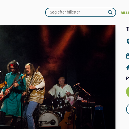
BILL
T
P