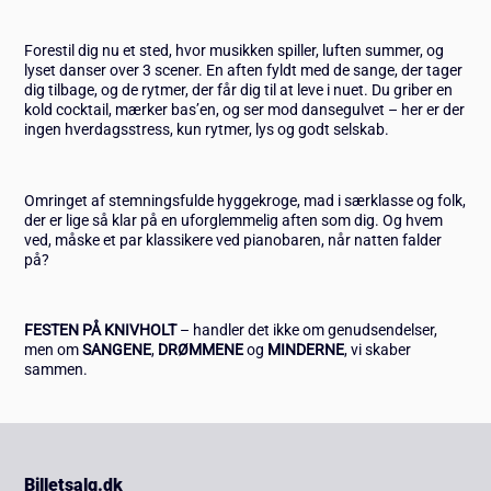
Forestil dig nu et sted, hvor musikken spiller, luften summer, og
lyset danser over 3 scener. En aften fyldt med de sange, der tager
dig tilbage, og de rytmer, der får dig til at leve i nuet. Du griber en
kold cocktail, mærker bas’en, og ser mod dansegulvet – her er der
ingen hverdagsstress, kun rytmer, lys og godt selskab.
Omringet af stemningsfulde hyggekroge, mad i særklasse og folk,
der er lige så klar på en uforglemmelig aften som dig. Og hvem
ved, måske et par klassikere ved pianobaren, når natten falder
på?
FESTEN PÅ KNIVHOLT
– handler det ikke om genudsendelser,
men om
SANGENE
,
DRØMMENE
og
MINDERNE
, vi skaber
sammen.
Billetsalg.dk