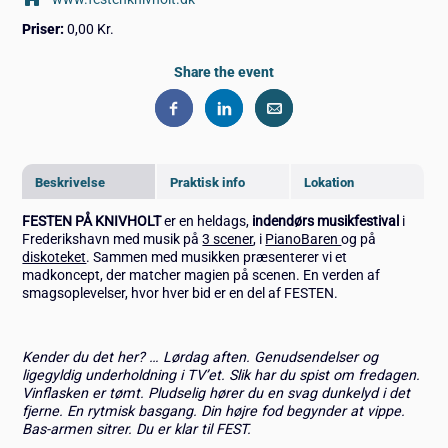
Priser:
0,00 Kr.
Share the event
Beskrivelse
Praktisk info
Lokation
FESTEN PÅ KNIVHOLT
er en heldags,
indendørs musikfestival
i
Frederikshavn med musik på
3 scener
, i
PianoBaren
og på
diskoteket
. Sammen med musikken præsenterer vi et
madkoncept, der matcher magien på scenen. En verden af
smagsoplevelser, hvor hver bid er en del af FESTEN.
Kender du det her? … Lørdag aften. Genudsendelser og
ligegyldig underholdning i TV’et. Slik har du spist om fredagen.
Vinflasken er tømt. Pludselig hører du en svag dunkelyd i det
fjerne. En rytmisk basgang. Din højre fod begynder at vippe.
Bas-armen sitrer. Du er klar til FEST.