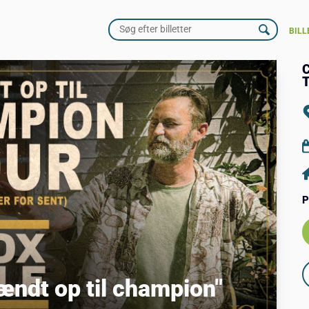
BILL
C
P
ndt op til champion"