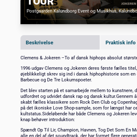
TOUR
Postgaarden Kalundborg Event og Musikhus
, Kalundb
Beskrivelse
Praktisk info
Clemens & Jokeren –To af dansk hiphops absolut største
1996 udgav Clemens og Jokeren deres første fælles titel
øjeblikkeligt skrev sig ind i dansk hiphophistorie som en
Barbecue og De Tre Lokumspoeter.
Det blev starten på et samarbejde mellem to kunstnere, de
udfordret og udvidet dansk rap og dansk kultur.Gennem å
skabt fælles klassikere som Rock Den Club og Copenhag
på det ikoniske Love Shop-sample, som for længst har 
kultstatus.Sideløbende har både Clemens og Jokeren leve
knap behøver introduktion:
Spændt Op Til Lir, Champion, Havnen, Tog Det Som En Ma
alle en del af det soundtrack, der har formet flere generat