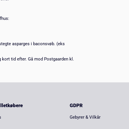
fhus:
stegte asparges i baconsvøb. (eks
kort tid efter. Gå mod Postgaarden kl.
billetkøbere
GDPR
s
Gebyrer & Vilkår