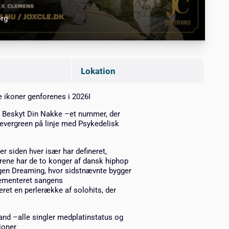
org
Lokation
 ikoner genforenes i 2026I
, Beskyt Din Nakke –et nummer, der
 evergreen på linje med Psykedelisk
r siden hver især har defineret,
rene har de to konger af dansk hiphop
en Dreaming, hvor sidstnævnte bygger
cementeret sangens
ret en perlerække af solohits, der
nd –alle singler medplatinstatus og
ioner