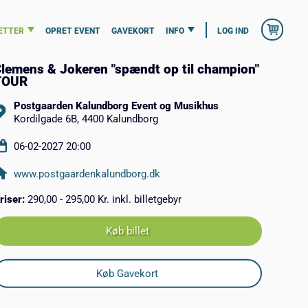
ETTER
OPRET EVENT
GAVEKORT
INFO
LOG IND
lemens & Jokeren "spændt op til champion"
TOUR
Postgaarden Kalundborg Event og Musikhus
Kordilgade 6B, 4400 Kalundborg
06-02-2027 20:00
www.postgaardenkalundborg.dk
riser:
290,00 - 295,00 Kr. inkl. billetgebyr
Køb billet
Køb Gavekort