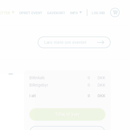
ETTER
OPRET EVENT
GAVEKORT
INFO
LOG IND
Læs mere om eventet
Billetkøb
0
DKK
Billetgebyr
0
DKK
I alt
0
DKK