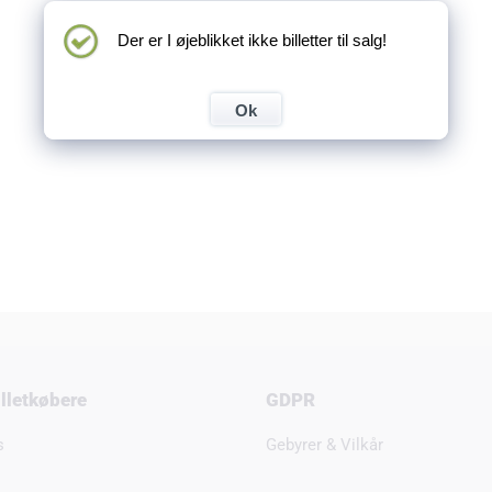
Der er I øjeblikket ikke billetter til salg!
Ok
billetkøbere
GDPR
s
Gebyrer & Vilkår