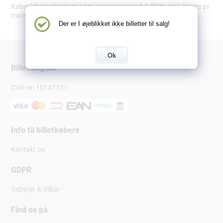
Købet bliver pålagt en adm. omkostning på 9,89 kr. inkl. moms pr.
transaktion.
Der er I øjeblikket ikke billetter til salg!
Ok
Billetsalg.dk
CVR-nr: 10147751
Info til billetkøbere
Kontakt os
GDPR
Gebyrer & Vilkår
Find os på