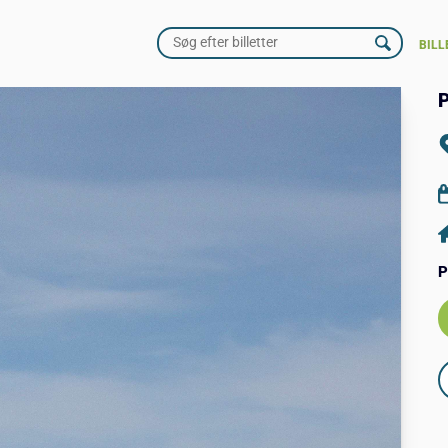
BILL
P
P