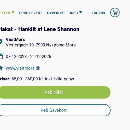
ETTER
OPRET EVENT
GAVEKORT
INFO
LOG IND
lakat - Hanklit af Lene Shannon
VisitMors
Vestergade 10, 7900 Nykøbing Mors
07-12-2023 - 21-12-2025
www.visitmors.dk
riser:
65,00 - 360,00 Kr. inkl. billetgebyr
Køb billet
Køb Gavekort