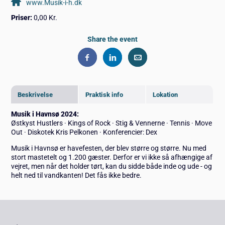
www.Musik-i-h.dk
Priser:
0,00 Kr.
Share the event
Beskrivelse
Praktisk info
Lokation
Musik i Havnsø 2024:
Østkyst Hustlers · Kings of Rock · Stig & Vennerne · Tennis · Move
Out · Diskotek Kris Pelkonen · Konferencier: Dex
Musik i Havnsø er havefesten, der blev større og større. Nu med
stort mastetelt og 1.200 gæster. Derfor er vi ikke så afhængige af
vejret, men når det holder tørt, kan du sidde både inde og ude - og
helt ned til vandkanten! Det fås ikke bedre.