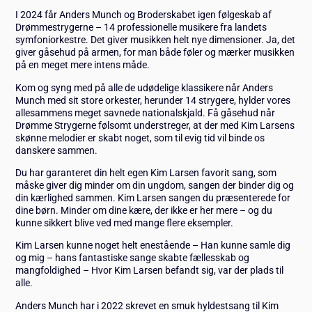
I 2024 får Anders Munch og Broderskabet igen følgeskab af
Drømmestrygerne – 14 professionelle musikere fra landets
symfoniorkestre. Det giver musikken helt nye dimensioner. Ja, det
giver gåsehud på armen, for man både føler og mærker musikken
på en meget mere intens måde.
Kom og syng med på alle de udødelige klassikere når Anders
Munch med sit store orkester, herunder 14 strygere, hylder vores
allesammens meget savnede nationalskjald. Få gåsehud når
Drømme Strygerne følsomt understreger, at der med Kim Larsens
skønne melodier er skabt noget, som til evig tid vil binde os
danskere sammen.
Du har garanteret din helt egen Kim Larsen favorit sang, som
måske giver dig minder om din ungdom, sangen der binder dig og
din kærlighed sammen. Kim Larsen sangen du præsenterede for
dine børn. Minder om dine kære, der ikke er her mere – og du
kunne sikkert blive ved med mange flere eksempler.
Kim Larsen kunne noget helt enestående – Han kunne samle dig
og mig – hans fantastiske sange skabte fællesskab og
mangfoldighed – Hvor Kim Larsen befandt sig, var der plads til
alle.
Anders Munch har i 2022 skrevet en smuk hyldestsang til Kim