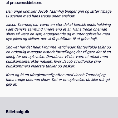
af pressemeddelelsen:
Den unge komiker Jacob Taarnhøj bringer grin og latter tilbage
til scenen med hans tredje onemanshow.
Jacob Taarnhøj har været en stor del af komisk underholdning
i det danske samfund i mere end et år. Hans tredje oneman
show vil være en sjov, engagerende og munter oplevelse med
nye jokes og skitser, der vil få publikum til at grine højt.
Showet har det hele: Fromme vittigheder, fantasifulde taler og
en ordentlig mængde historiefortællinger, der vil gøre det til en
aldrig før set oplevelse. Derudover vil der være et afsnit med
publikumsinteraktiv natklub, hvor Jacob vil udforske sine
publikummers inderste tanker og ønsker.
Kom og få en uforglemmelig aften med Jacob Taarnhøj og
hans tredje oneman show. Det er en oplevelse, du ikke må gå
glip af.
Billetsalg.dk