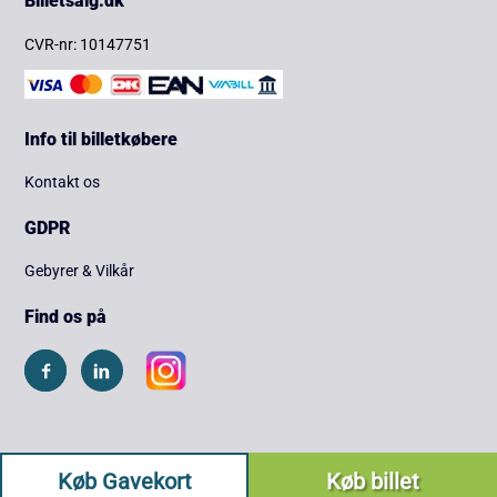
Billetsalg.dk
CVR-nr: 10147751
Info til billetkøbere
Kontakt os
GDPR
Gebyrer & Vilkår
Find os på
Køb Gavekort
Køb billet
Copyright © 2026