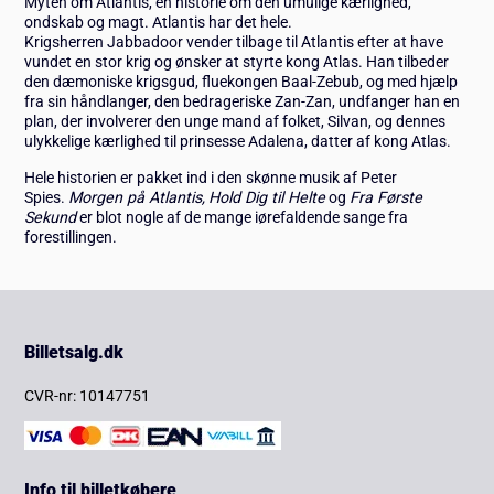
Myten om Atlantis, en historie om den umulige kærlighed,
ondskab og magt. Atlantis har det hele.
Krigsherren Jabbadoor vender tilbage til Atlantis efter at have
vundet en stor krig og ønsker at styrte kong Atlas. Han tilbeder
den dæmoniske krigsgud, fluekongen Baal-Zebub, og med hjælp
fra sin håndlanger, den bedrageriske Zan-Zan, undfanger han en
plan, der involverer den unge mand af folket, Silvan, og dennes
ulykkelige kærlighed til prinsesse Adalena, datter af kong Atlas.
Hele historien er pakket ind i den skønne musik af Peter
Spies.
Morgen på Atlantis,
Hold Dig til Helte
og
Fra Første
Sekund
er blot nogle af de mange iørefaldende sange fra
forestillingen.
Billetsalg.dk
CVR-nr: 10147751
Info til billetkøbere