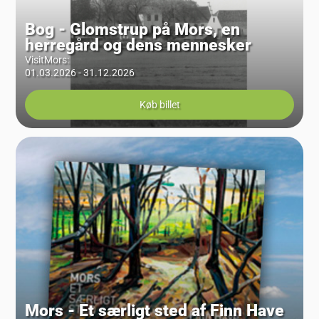
Bog - Glomstrup på Mors, en
herregård og dens mennesker
VisitMors
:
01.03.2026 - 31.12.2026
Køb billet
Mors - Et særligt sted af Finn Have