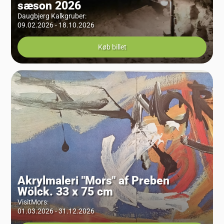
sæson 2026
Daugbjerg Kalkgruber
:
09.02.2026 - 18.10.2026
Køb billet
Akrylmaleri "Mors" af Preben
Wölck. 33 x 75 cm
VisitMors
:
01.03.2026 - 31.12.2026