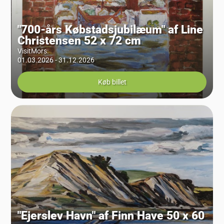
"700-års Købstadsjubilæum" af Line
Christensen 52 x 72 cm
VisitMors
:
01.03.2026 - 31.12.2026
Køb billet
"Ejerslev Havn" af Finn Have 50 x 60