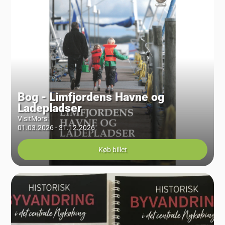
Bog - Limfjordens Havne og
Ladepladser
VisitMors
:
01.03.2026 - 31.12.2026
Køb billet