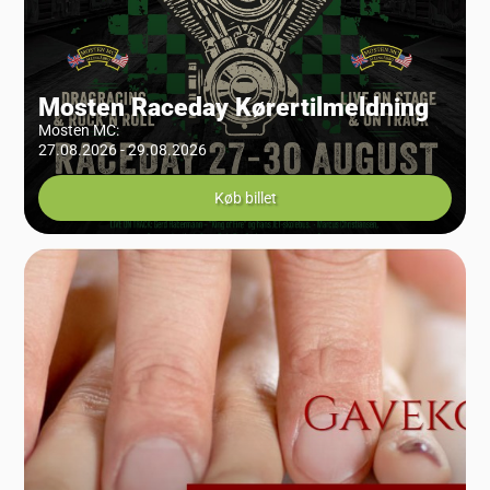
Mosten Raceday Kørertilmeldning
Mosten MC
:
27.08.2026 - 29.08.2026
Køb billet