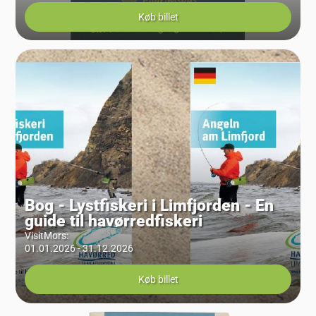
Køb billet
Bog - Lystfiskeri i Limfjorden - En
guide til havørredfiskeri
VisitMors
:
01.01.2026 - 31.12.2026
Køb billet