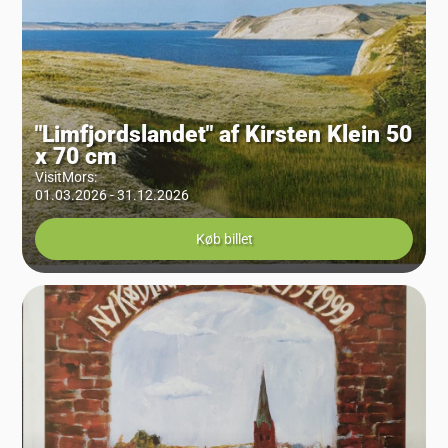
"Limfjordslandet" af Kirsten Klein 50
x 70 cm
VisitMors
:
01.03.2026 - 31.12.2026
Køb billet