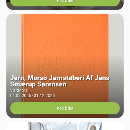
Køb billet
Jern, Morsø Jernstøberi Af Jens
Smærup Sørensen
VisitMors
:
01.03.2026 - 31.12.2026
Køb billet