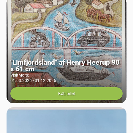
"Limfjordsland" af Henry Heerup 90
x 61 cm
VisitMors
:
01.03.2026 - 31.12.2026
Køb billet