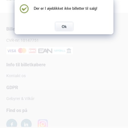
Der er I øjeblikket ikke billetter til salg!
Ok
Billetsalg.dk
CVR-nr: 10147751
Info til billetkøbere
Kontakt os
GDPR
Gebyrer & Vilkår
Find os på