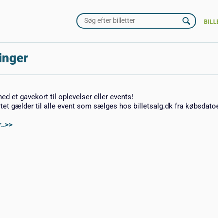
BILL
inger
med et gavekort til oplevelser eller events!
rtet gælder til alle event som sælges hos billetsalg.dk fra købsdato
..>>