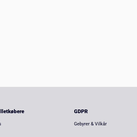
billetkøbere
GDPR
s
Gebyrer & Vilkår