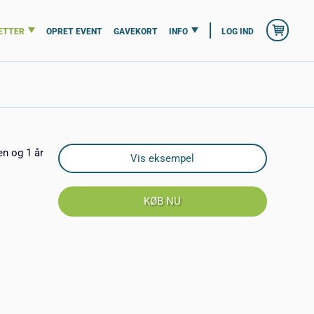
ETTER
OPRET EVENT
GAVEKORT
INFO
LOG IND
en og 1 år