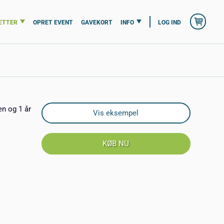
ETTER
OPRET EVENT
GAVEKORT
INFO
LOG IND
en og 1 år