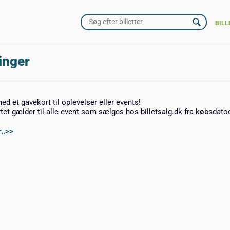
BILL
inger
med et gavekort til oplevelser eller events!
rtet gælder til alle event som sælges hos billetsalg.dk fra købsdato
..>>