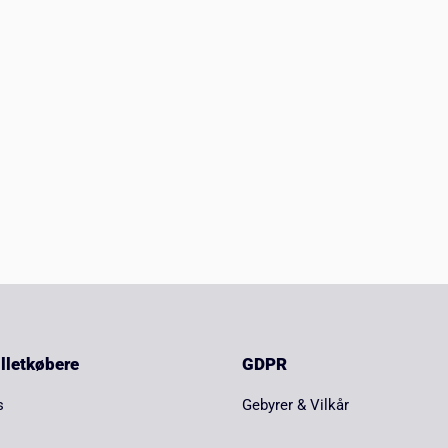
billetkøbere
GDPR
s
Gebyrer & Vilkår