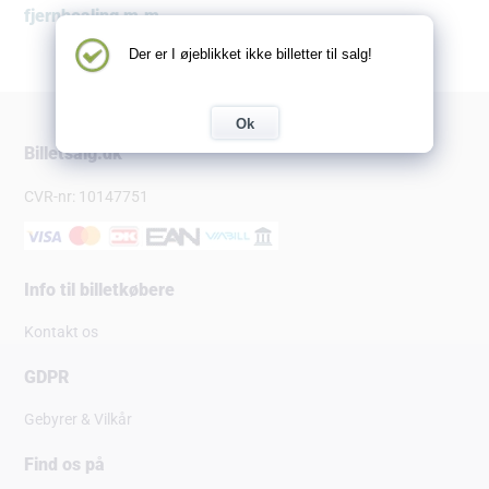
fjernhealing m.m.
Der er I øjeblikket ikke billetter til salg!
Ok
Billetsalg.dk
CVR-nr: 10147751
Info til billetkøbere
Kontakt os
GDPR
Gebyrer & Vilkår
Find os på