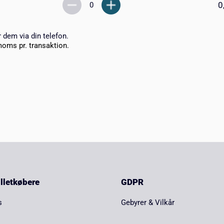
0
r dem via din telefon.
moms pr. transaktion.
billetkøbere
GDPR
s
Gebyrer & Vilkår