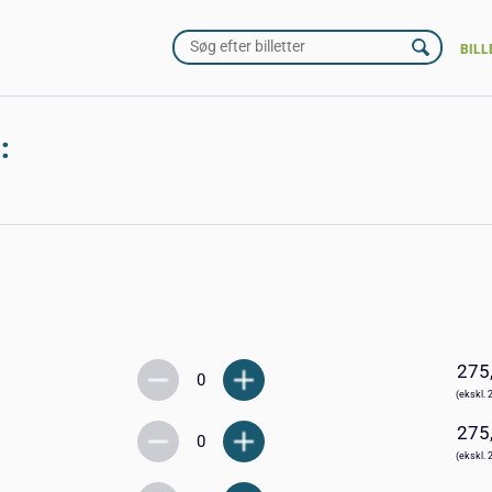
BILL
:
275
(ekskl. 
275
(ekskl. 