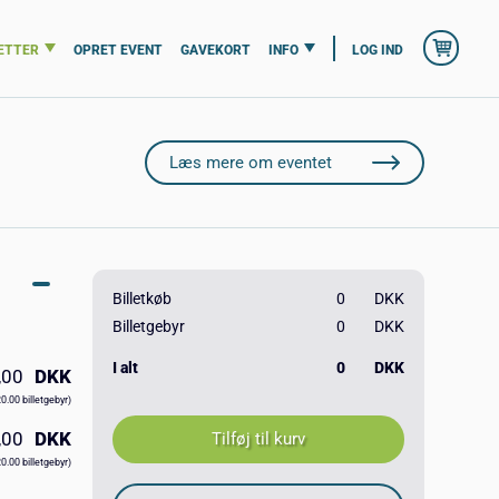
ETTER
OPRET EVENT
GAVEKORT
INFO
LOG IND
Læs mere om eventet
Billetkøb
0
DKK
Billetgebyr
0
DKK
I alt
0
DKK
,00
DKK
20.00 billetgebyr)
,00
DKK
20.00 billetgebyr)