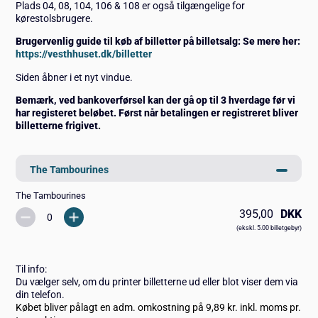
Plads 04, 08, 104, 106 & 108 er også tilgængelige for
kørestolsbrugere.
Brugervenlig guide til køb af billetter på billetsalg: Se mere her:
https://vesthhuset.dk/billetter
Siden åbner i et nyt vindue.
Bemærk, ved bankoverførsel kan der gå op til 3 hverdage før vi
har registeret beløbet. Først når betalingen er registreret bliver
billetterne frigivet.
The Tambourines
The Tambourines
395,00
DKK
(ekskl. 5.00 billetgebyr)
Til info:
Du vælger selv, om du printer billetterne ud eller blot viser dem via
din telefon.
Købet bliver pålagt en adm. omkostning på 9,89 kr. inkl. moms pr.