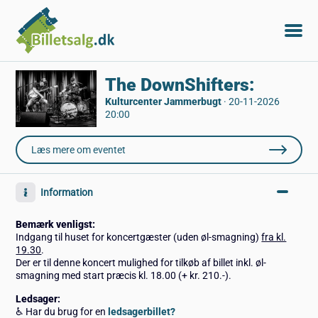
The DownShifters:
Kulturcenter Jammerbugt
·
20-11-2026
20:00
Læs mere om eventet
Information
Bemærk venligst:
Indgang til huset for koncertgæster (uden øl-smagning)
fra kl.
19.30
.
Der er til denne koncert mulighed for tilkøb af billet inkl. øl-
smagning med start præcis kl. 18.00 (+ kr. 210.-).
Ledsager
:
♿ Har du brug for en
ledsagerbillet?