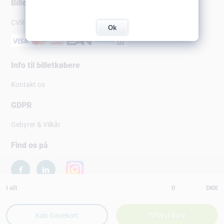
Billetsalg.dk
CVR-nr: 10147751
Ok
Info til billetkøbere
Kontakt os
GDPR
Gebyrer & Vilkår
Find os på
I alt
0
DKK
Copyright © 2026