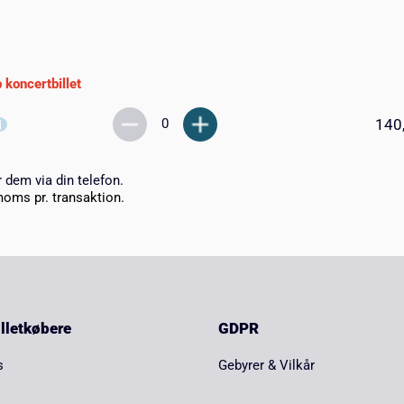
 koncertbillet
140
r dem via din telefon.
moms pr. transaktion.
billetkøbere
GDPR
s
Gebyrer & Vilkår