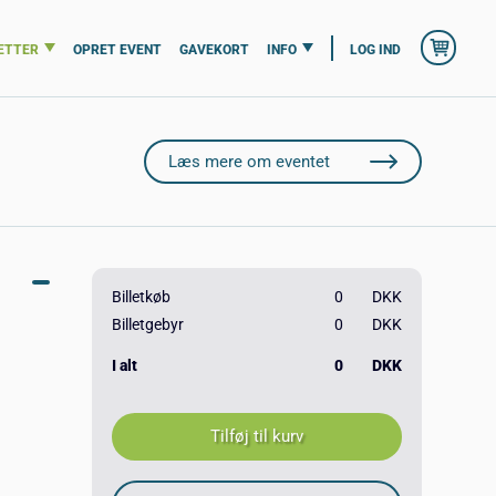
ETTER
OPRET EVENT
GAVEKORT
INFO
LOG IND
Læs mere om eventet
Billetkøb
0
DKK
Billetgebyr
0
DKK
I alt
0
DKK