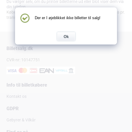
Du vælger selv, om du printer billetterne ud eller blot viser dem via
din telefon.
Købet bliver pålagt en adm. omkostning på 9,89 kr. inkl. moms pr.
transaktion.
Der er I øjeblikket ikke billetter til salg!
Ok
Billetsalg.dk
CVR-nr: 10147751
Info til billetkøbere
Kontakt os
GDPR
Gebyrer & Vilkår