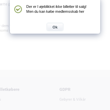
ætte publikum af - hvis dette er
Der er I øjeblikket ikke billetter til salg!
Men du kan købe medlemsskab her
r dem via din telefon.
Ok
moms pr. transaktion.
billetkøbere
GDPR
s
Gebyrer & Vilkår