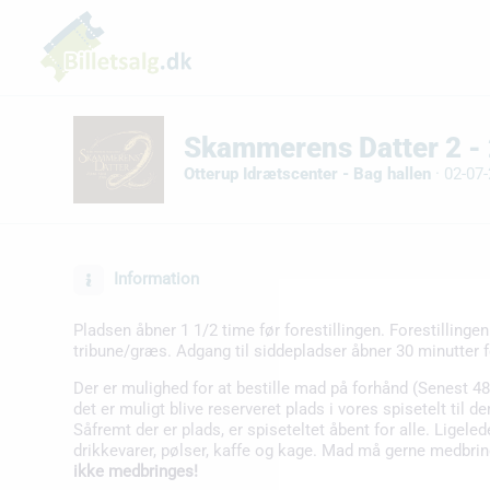
Skammerens Datter 2 - 2
Otterup Idrætscenter - Bag hallen
·
02-07-
Information
Pladsen åbner 1 1/2 time før forestillingen. Forestillinge
tribune/græs. Adgang til siddepladser åbner 30 minutter fø
Der er mulighed for at bestille mad på forhånd (Senest 48 t
det er muligt blive reserveret plads i vores spisetelt til 
Såfremt der er plads, er spiseteltet åbent for alle. Ligel
drikkevarer, pølser, kaffe og kage. Mad må gerne medbri
ikke medbringes!