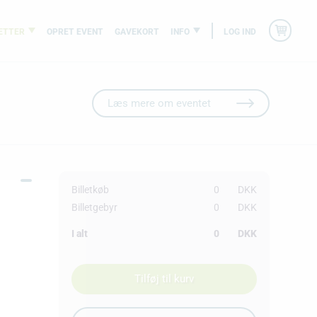
ETTER
OPRET EVENT
GAVEKORT
INFO
LOG IND
Læs mere om eventet
Billetkøb
0
DKK
Billetgebyr
0
DKK
I alt
0
DKK