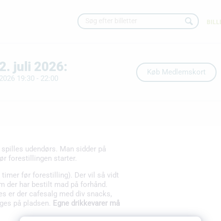
BILL
. juli 2026:
2026 19:30 - 22:00
n spilles udendørs. Man sidder på
r forestillingen starter.
imer før forestilling). Der vil så vidt
dem der har bestilt mad på forhånd.
edes er der cafesalg med div snacks,
nges på pladsen.
Egne drikkevarer må