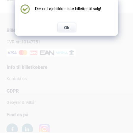
Der er I øjeblikket ikke billetter til salg!
Ok
Billetsalg.dk
CVR-nr: 10147751
Info til billetkøbere
Kontakt os
GDPR
Gebyrer & Vilkår
Find os på