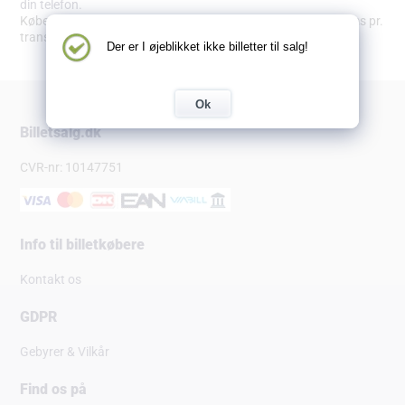
din telefon.
Købet bliver pålagt en adm. omkostning på 9,89 kr. inkl. moms pr.
transaktion.
Der er I øjeblikket ikke billetter til salg!
Ok
Billetsalg.dk
CVR-nr: 10147751
Info til billetkøbere
Kontakt os
GDPR
Gebyrer & Vilkår
Find os på