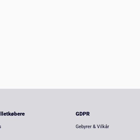
billetkøbere
GDPR
s
Gebyrer & Vilkår