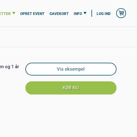
ETTER
OPRET EVENT
GAVEKORT
INFO
LOG IND
en og 1 år