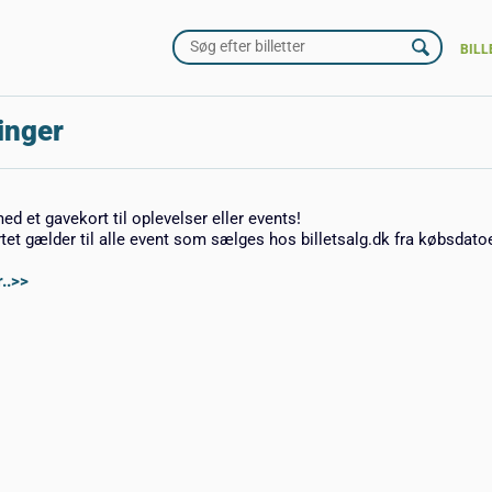
BILL
inger
med et gavekort til oplevelser eller events!
rtet gælder til alle event som sælges hos billetsalg.dk fra købsdato
..>>