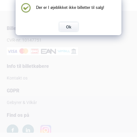
Der er I øjeblikket ikke billetter til salg!
Ok
Billetsalg.dk
CVR-nr: 10147751
Info til billetkøbere
Kontakt os
GDPR
Gebyrer & Vilkår
Find os på