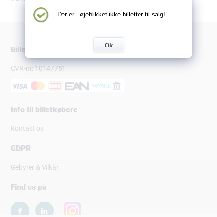
Der er I øjeblikket ikke billetter til salg!
Ok
Billetsalg.dk
CVR-nr: 10147751
Info til billetkøbere
Kontakt os
GDPR
Gebyrer & Vilkår
Find os på