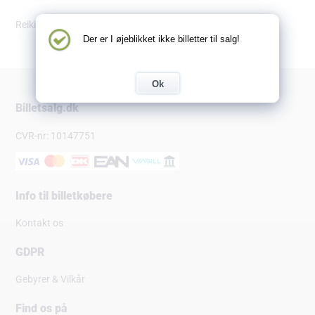
Reiki kursus 1 - Lær at heale dig selv og andre med Reiki
Der er I øjeblikket ikke billetter til salg!
Ok
Billetsalg.dk
CVR-nr: 10147751
Info til billetkøbere
Kontakt os
GDPR
Gebyrer & Vilkår
Find os på