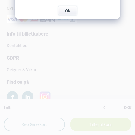
CVR-nr: 10147751
Ok
Info til billetkøbere
Kontakt os
GDPR
Gebyrer & Vilkår
Find os på
I alt
0
DKK
Copyright © 2026