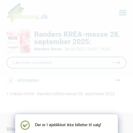
Randers KREA-messe 28.
september 2025:
Randers Arena
·
28-09-2025 10:00 - 16:00
Læs mere om eventet
Information
1 Voksen Entré - Randers KREA-messe 28. september 2025
Der er I øjeblikket ikke billetter til salg!
Billetsalg.dk