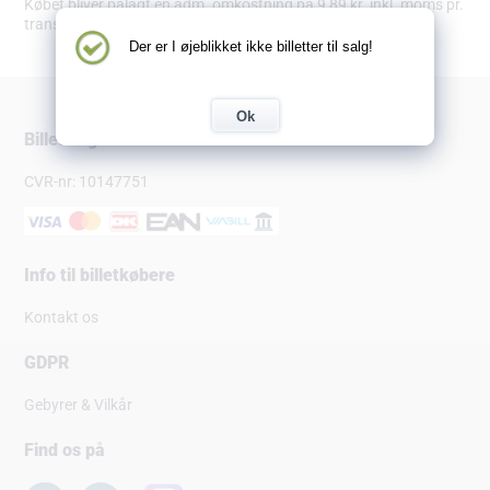
Købet bliver pålagt en adm. omkostning på 9,89 kr. inkl. moms pr.
transaktion.
Der er I øjeblikket ikke billetter til salg!
Ok
Billetsalg.dk
CVR-nr: 10147751
Info til billetkøbere
Kontakt os
GDPR
Gebyrer & Vilkår
Find os på