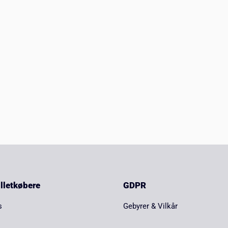
billetkøbere
GDPR
s
Gebyrer & Vilkår