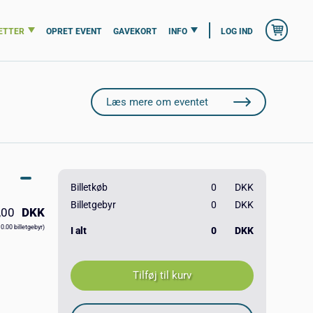
ETTER
OPRET EVENT
GAVEKORT
INFO
LOG IND
Læs mere om eventet
Billetkøb
0
DKK
Billetgebyr
0
DKK
,00
DKK
10.00 billetgebyr)
I alt
0
DKK