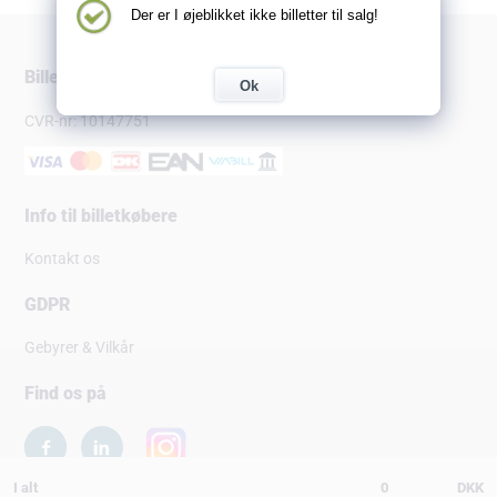
Der er I øjeblikket ikke billetter til salg!
Billetsalg.dk
Ok
CVR-nr: 10147751
Info til billetkøbere
Kontakt os
GDPR
Gebyrer & Vilkår
Find os på
I alt
0
DKK