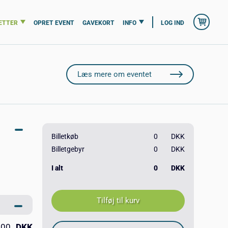
ETTER
OPRET EVENT
GAVEKORT
INFO
LOG IND
Læs mere om eventet
Billetkøb
0
DKK
Billetgebyr
0
DKK
I alt
0
DKK
,00
DKK