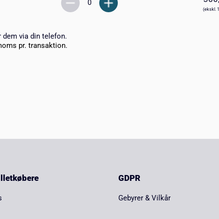
(ekskl. 
r dem via din telefon.
moms pr. transaktion.
billetkøbere
GDPR
s
Gebyrer & Vilkår