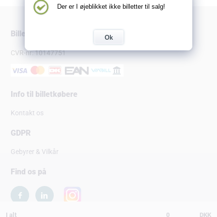
Der er I øjeblikket ikke billetter til salg!
Billetsalg.dk
Ok
CVR-nr: 10147751
Info til billetkøbere
Kontakt os
GDPR
Gebyrer & Vilkår
Find os på
I alt
0
DKK