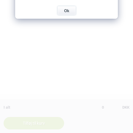
Ok
I alt
0
DKK