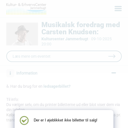
Musikalsk foredrag med
Carsten Knudsen:
Kulturcenter Jammerbugt
·
09-10-2025
20:00
Læs mere om eventet
Information
♿ Har du brug for en
ledsagerbillet?
Til info:
Du vælger selv, om du printer billetterne ud eller blot viser dem via
din telefon.
Købet bliver pålagt en adm. omkostning på 9,89 kr. inkl. moms pr.
transaktion.
Der er I øjeblikket ikke billetter til salg!