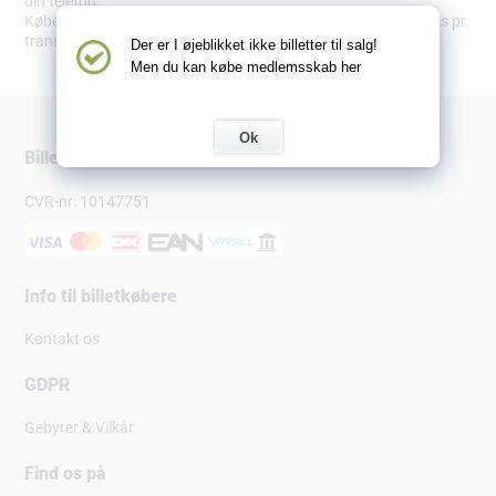
din telefon.
Købet bliver pålagt en adm. omkostning på 9,89 kr. inkl. moms pr.
transaktion.
Der er I øjeblikket ikke billetter til salg!
Men du kan købe medlemsskab her
Ok
Billetsalg.dk
CVR-nr: 10147751
Info til billetkøbere
Kontakt os
GDPR
Gebyrer & Vilkår
Find os på