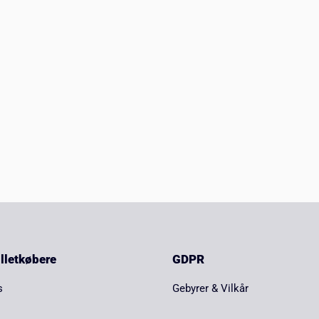
billetkøbere
GDPR
s
Gebyrer & Vilkår