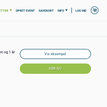
ETTER
OPRET EVENT
GAVEKORT
INFO
LOG IND
en og 1 år