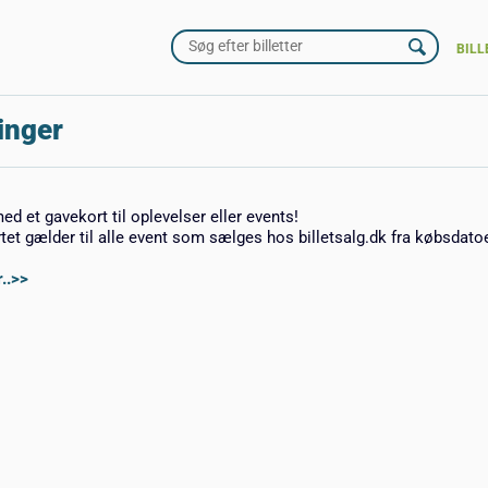
BILL
inger
med et gavekort til oplevelser eller events!
rtet gælder til alle event som sælges hos billetsalg.dk fra købsdato
..>>