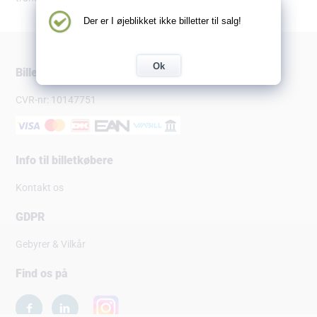
Der er I øjeblikket ikke billetter til salg!
Ok
Billetsalg.dk
CVR-nr: 10147751
Info til billetkøbere
Kontakt os
GDPR
Gebyrer & Vilkår
Find os på