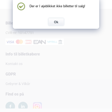
Der er I øjeblikket ikke billetter til salg!
Ok
Billetsalg.dk
CVR-nr: 10147751
Info til billetkøbere
Kontakt os
GDPR
Gebyrer & Vilkår
Find os på