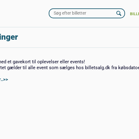
BILL
inger
med et gavekort til oplevelser eller events!
rtet gælder til alle event som sælges hos billetsalg.dk fra købsdato
..>>