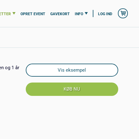
ETTER
OPRET EVENT
GAVEKORT
INFO
LOG IND
en og 1 år