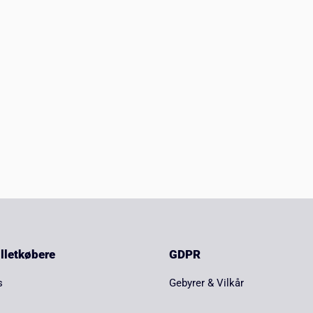
billetkøbere
GDPR
s
Gebyrer & Vilkår