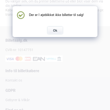
Du vælger selv, om du printer billetterne ud eller blot viser dem via
din telefon.
Købet bliver pålagt en adm. omkostning på 9,89 kr. inkl. moms pr.
transaktion.
Der er I øjeblikket ikke billetter til salg!
Ok
Billetsalg.dk
CVR-nr: 10147751
Info til billetkøbere
Kontakt os
GDPR
Gebyrer & Vilkår