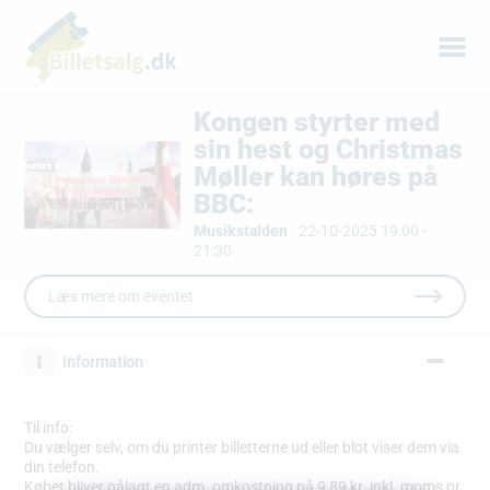
Kongen styrter med
sin hest og Christmas
Møller kan høres på
BBC:
Musikstalden
·
22-10-2025 19:00 -
21:30
Læs mere om eventet
Information
Til info:
Du vælger selv, om du printer billetterne ud eller blot viser dem via
din telefon.
Købet bliver pålagt en adm. omkostning på 9,89 kr. inkl. moms pr.