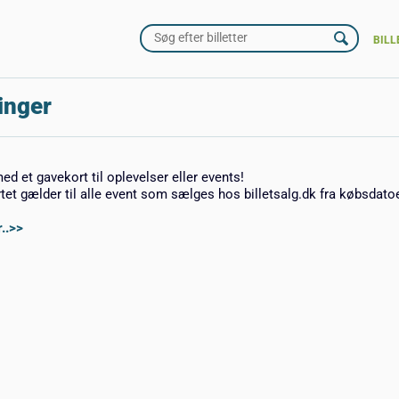
BILL
inger
med et gavekort til oplevelser eller events!
rtet gælder til alle event som sælges hos billetsalg.dk fra købsdato
..>>