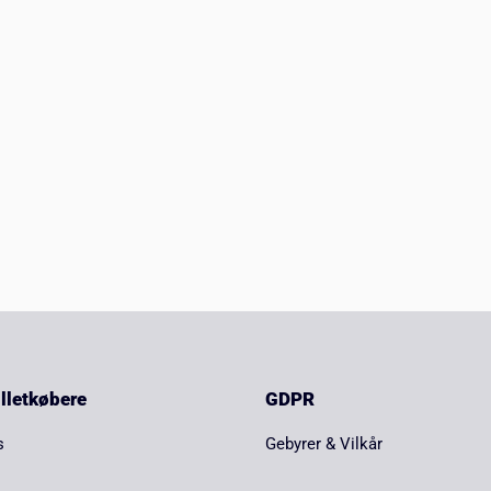
billetkøbere
GDPR
s
Gebyrer & Vilkår