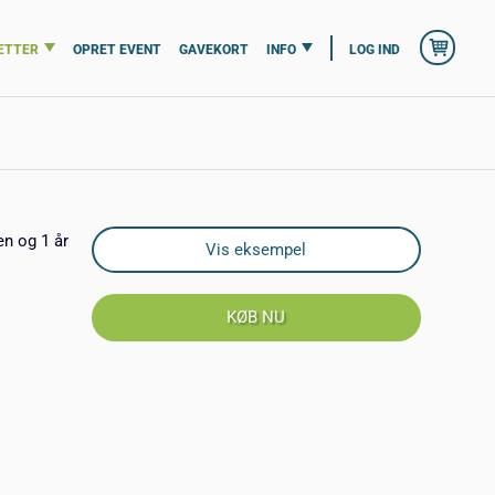
ETTER
OPRET EVENT
GAVEKORT
INFO
LOG IND
en og 1 år