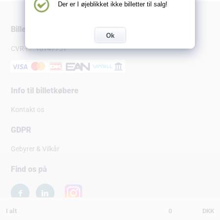
Der er I øjeblikket ikke billetter til salg!
Billetsalg.dk
Ok
CVR-nr: 10147751
Info til billetkøbere
Kontakt os
GDPR
Gebyrer & Vilkår
Find os på
I alt
0
DKK