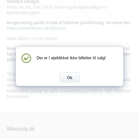
Bemærk venligst:
Plads 04, 08, 104, 106 & 108 er også tilgængelige for
kørestolsbrugere.
Brugervenlig guide til køb af billetter på billetsalg: Se mere her:
https://vesthhuset.dk/billetter
Siden åbner i et nyt vindue.
Bemærk, ved bankoverførsel kan der gå op til 3 hverdage før vi
har registeret beløbet. Først når betalingen er registreret bliver
Der er I øjeblikket ikke billetter til salg!
billetterne frigivet.
Til info:
Ok
Du vælger selv, om du printer billetterne ud eller blot viser dem via
din telefon.
Købet bliver pålagt en adm. omkostning på 9,89 kr. inkl. moms pr.
transaktion.
Billetsalg.dk