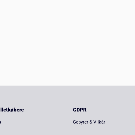
billetkøbere
GDPR
s
Gebyrer & Vilkår