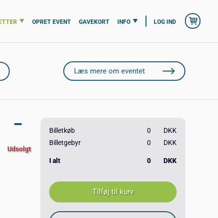
ETTER
OPRET EVENT
GAVEKORT
INFO
LOG IND
Læs mere om eventet
Billetkøb
0
DKK
Billetgebyr
0
DKK
Udsolgt
I alt
0
DKK