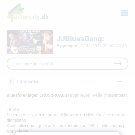
JJBluesGang:
Bygningen
·
27-11-2021 20:00 - 22:30
Læs mere om eventet
Information
Bluesforeningen CROSSROADS
i
Bygningen, Vejle
, præsenterer:
Til info:
Du vælger selv, om du printer billetterne ud eller blot viser dem via
din telefon.
Købet bliver pålagt en adm. omkostning på 9,89 kr. inkl. moms pr.
transaktion.