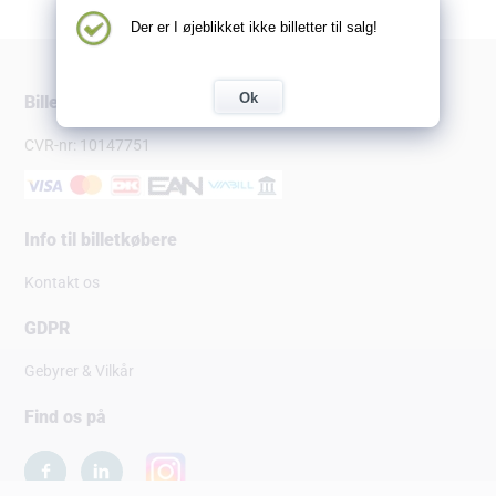
Der er I øjeblikket ikke billetter til salg!
Ok
Billetsalg.dk
CVR-nr: 10147751
Info til billetkøbere
Kontakt os
GDPR
Gebyrer & Vilkår
Find os på