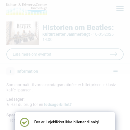
Historien om Beatles:
Kulturcenter Jammerbugt
·
10-05-2026
14:00
Læs mere om eventet
Information
Som normalt til vores søndagsmatinéer er billetprisen inklusiv
kaffe i pausen.
Ledsager
:
♿ Har du brug for en
ledsagerbillet?
Spørgsmål
:
ℹ️ Har du spørgsmål?
Find svar her
Der er I øjeblikket ikke billetter til salg!